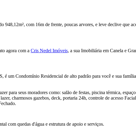
o 948,12m², com 16m de frente, poucas arvores, e leve declive que ac
ato agora com a
Cris Nedel Imóveis
, a sua Imobiliária em Canela e G
S, é um Condomínio Residencial de alto padrão para você e sua famíli
er para seus moradores como: salão de festas, piscina térmica, espaço f
zer, charmosos gazebos, deck, portaria 24h, controle de acesso Facial 
Fechado.
al com quedas d'água e estrutura de apoio e serviços.